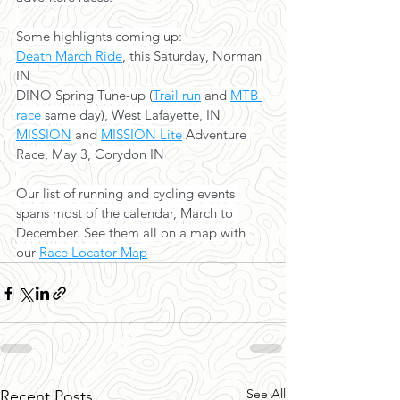
Some highlights coming up:
Death March Ride
, this Saturday, Norman 
IN
DINO Spring Tune-up (
Trail run
 and 
MTB 
race
 same day), West Lafayette, IN
MISSION
 and 
MISSION Lite
 Adventure 
Race, May 3, Corydon IN
Our list of running and cycling events 
spans most of the calendar, March to 
December. See them all on a map with 
our 
Race Locator Map
See All
Recent Posts