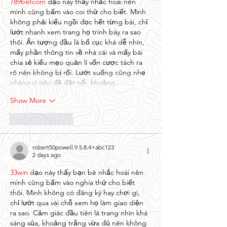
789betcom
 dạo này thấy nhắc hoài nên 
mình cũng bấm vào coi thử cho biết. Mình 
không phải kiểu ngồi đọc hết từng bài, chỉ 
lướt nhanh xem trang họ trình bày ra sao 
thôi. Ấn tượng đầu là bố cục khá dễ nhìn, 
mấy phần thông tin về nhà cái và mấy bài 
chia sẻ kiểu mẹo quản lí vốn cược tách ra 
rõ nên không bị rối. Lướt xuống cũng nhẹ 
nhàng vì tiêu đề đặt nổi, khoảng…
Show More
Like
Reply
robert50powell.9.5.8.4+abc123
2 days ago
33win
 dạo này thấy bạn bè nhắc hoài nên 
mình cũng bấm vào nghía thử cho biết 
thôi. Mình không có đăng ký hay chơi gì, 
chỉ lướt qua vài chỗ xem họ làm giao diện 
ra sao. Cảm giác đầu tiên là trang nhìn khá 
sáng sủa, khoảng trắng vừa đủ nên không 