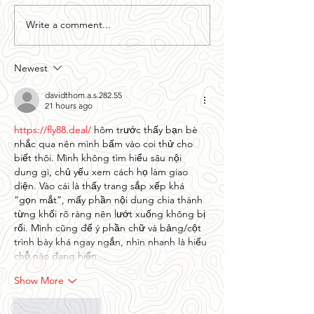
Write a comment...
Getting to know your
Getting to kn
Sponsors- Daniel
Sponsors - D
Johnston, Geico of
Industries Inc.
Newest
Greenwood.
davidthom.a.s.282.55
21 hours ago
https://fly88.deal/
 hôm trước thấy bạn bè 
nhắc qua nên mình bấm vào coi thử cho 
biết thôi. Mình không tìm hiểu sâu nội 
dung gì, chủ yếu xem cách họ làm giao 
diện. Vào cái là thấy trang sắp xếp khá 
“gọn mắt”, mấy phần nội dung chia thành 
từng khối rõ ràng nên lướt xuống không bị 
rối. Mình cũng để ý phần chữ và bảng/cột 
trình bày khá ngay ngắn, nhìn nhanh là hiểu 
chỗ nào đang hiển…
Show More
Like
Reply