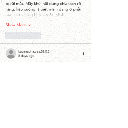
bị rối mắt. Mấy khối nội dung chia tách rõ 
ràng, kéo xuống là biết mình đang ở phần 
nào chứ không bị trôi tuột. Mình…
Show More
Like
Reply
katrinacha.vez.52.0.2
5 days ago
J88
 mình thấy mấy đứa bạn hay nhắc nên 
tối qua rảnh bấm vào nghía thử cho biết 
thôi. Không có chơi bời gì đâu, chủ yếu 
xem giao diện có dễ nhìn không. Vừa vào là 
thấy họ chia nội dung theo từng khối khá 
rõ, kéo xuống không bị rối mắt kiểu mọi 
thứ dồn một cục. Cái mình để ý nữa là 
menu đặt ngay chỗ dễ thấy, bấm đổi qua 
lại mấy mục cũng mượt, không…
Show More