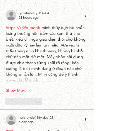
lydiaharve.y50.4.4.4
21 hours ago
https://789b.mobi/
 mình thấy bạn bè nhắc 
loáng thoáng nên bấm vào xem thử cho 
biết, kiểu chỉ ngó giao diện thôi chứ không 
ngồi đọc kỹ hay làm gì nhiều. Vừa vào là 
thấy trang nhìn khá thoáng, không bị nhồi 
chữ nên mắt đỡ mệt. Mấy phần nội dung 
được chia thành từng khối rõ ràng, kéo 
xuống là biết mình đang ở đoạn nào chứ 
không bị lẫn lộn. Mình cũng để ý thanh 
menu đặt khá dễ…
Show More
Like
Reply
nolafo.wle156+abc123
a day ago