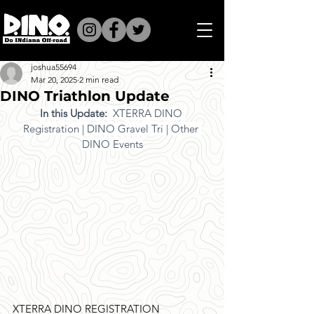
joshua55694
Mar 20, 2025
2 min read
DINO Triathlon Update
In this Update: 
 XTERRA DINO 
Registration | DINO Gravel Tri | Other 
DINO Events
XTERRA DINO REGISTRATION